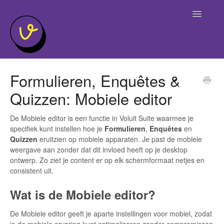
Toggle
Navigatio
Home
Formulieren, Enquêtes &
Quizzen: Mobiele editor
De Mobiele editor is een functie in Voluit Suite waarmee je
specifiek kunt instellen hoe je
Formulieren
,
Enquêtes
en
Quizzen
eruitzien op mobiele apparaten. Je past de mobiele
weergave aan zonder dat dit invloed heeft op je desktop
ontwerp. Zo ziet je content er op elk schermformaat netjes en
consistent uit.
Wat is de Mobiele editor?
De Mobiele editor geeft je aparte instellingen voor mobiel, zodat
je de mobiele ervaring kunt optimaliseren zonder compromissen