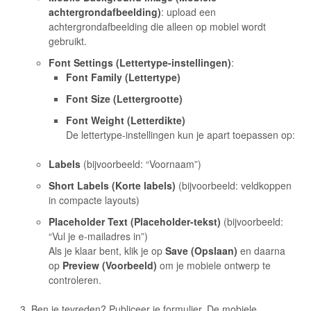
achtergrondafbeelding)
: upload een
achtergrondafbeelding die alleen op mobiel wordt
gebruikt.
Font Settings (Lettertype-instellingen)
:
Font Family (Lettertype)
Font Size (Lettergrootte)
Font Weight (Letterdikte)
De lettertype-instellingen kun je apart toepassen op:
Labels
(bijvoorbeeld: “Voornaam”)
Short Labels (Korte labels)
(bijvoorbeeld: veldkoppen
in compacte layouts)
Placeholder Text (Placeholder-tekst)
(bijvoorbeeld:
“Vul je e-mailadres in”)
Als je klaar bent, klik je op
Save (Opslaan)
en daarna
op
Preview (Voorbeeld)
om je mobiele ontwerp te
controleren.
Ben je tevreden? Publiceer je formulier. De mobiele