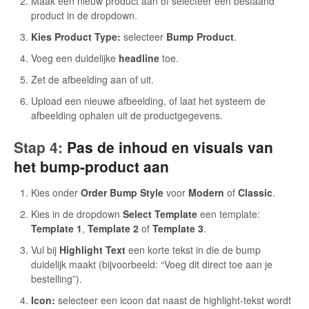
Maak een nieuw product aan of selecteer een bestaand
product in de dropdown.
Kies Product Type:
selecteer
Bump Product
.
Voeg een duidelijke
headline
toe.
Zet de afbeelding aan of uit.
Upload een nieuwe afbeelding, of laat het systeem de
afbeelding ophalen uit de productgegevens.
Stap 4:
Pas de inhoud en visuals van
het bump-product aan
Kies onder
Order Bump Style
voor
Modern
of
Classic
.
Kies in de dropdown
Select Template
een template:
Template 1
,
Template 2
of
Template 3
.
Vul bij
Highlight Text
een korte tekst in die de bump
duidelijk maakt (bijvoorbeeld: “Voeg dit direct toe aan je
bestelling”).
Icon:
selecteer een icoon dat naast de highlight-tekst wordt