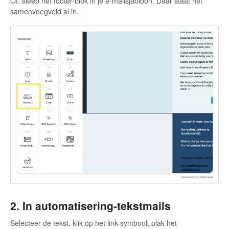
Of: sleep het footer-blok in je e-mailsjabloon. Daar staat het
samenvoegveld al in.
2. In automatisering-tekstmails
Selecteer de tekst, klik op het link-symbool, plak het