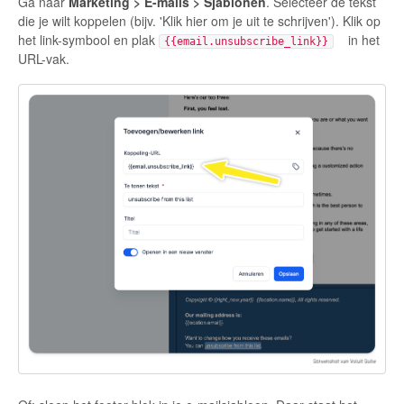
Ga naar
Marketing > E-mails > Sjablonen
. Selecteer de tekst
die je wilt koppelen (bijv. 'Klik hier om je uit te schrijven'). Klik op
het link-symbool en plak
in het
{{email.unsubscribe_link}}
URL-vak.